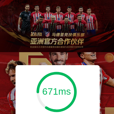
671ms